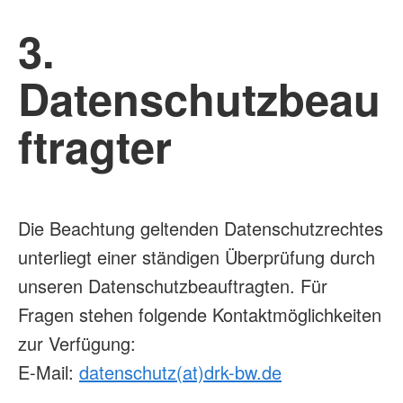
3.
Startseite
Datenschutzbeau
Wie es funktioniert
ftragter
Das Team BOS
Ablauf
Die Beachtung geltenden Datenschutzrechtes
unterliegt einer ständigen Überprüfung durch
Download
unseren Datenschutzbeauftragten. Für
Fragen stehen folgende Kontaktmöglichkeiten
Impressum
zur Verfügung:
E-Mail:
datenschutz(at)drk-bw.de
Barrierefreiheitserklärung