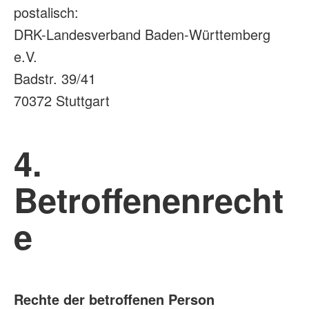
postalisch:
Datenschutzerklärung
DRK-Landesverband Baden-Württemberg
e.V.
Für HelferInnen
Badstr. 39/41
70372 Stuttgart
FAQs
4.
AED melden
Betroffenenrecht
e
Rechte der betroffenen Person